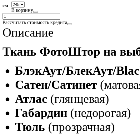
см
В корзину
Рассчитать стоимость кредита
Описание
Ткань ФотоШтор на выб
БлэкАут/БлекАут/Blac
Сатен/Сатинет
(матова
Атлас
(глянцевая)
Габардин
(недорогая)
Тюль
(прозрачная)