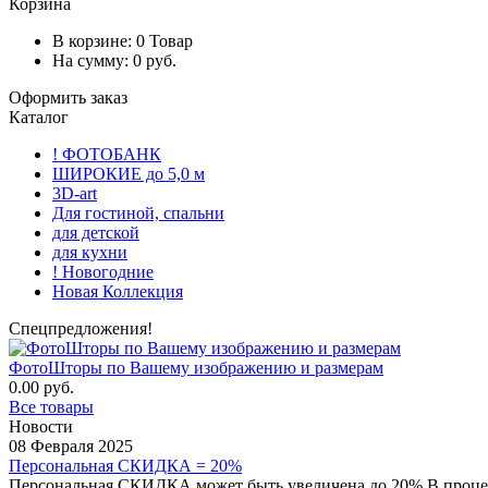
Корзина
В корзине:
0
Товар
На сумму:
0
руб.
Оформить заказ
Каталог
! ФОТОБАНК
ШИРОКИЕ до 5,0 м
3D-art
Для гостиной, спальни
для детской
для кухни
! Новогодние
Новая Коллекция
Спецпредложения!
ФотоШторы по Вашему изображению и размерам
0.00 руб.
Все товары
Новости
08 Февраля 2025
Персональная СКИДКА = 20%
Персональная СКИДКА может быть увеличена до 20% В процес