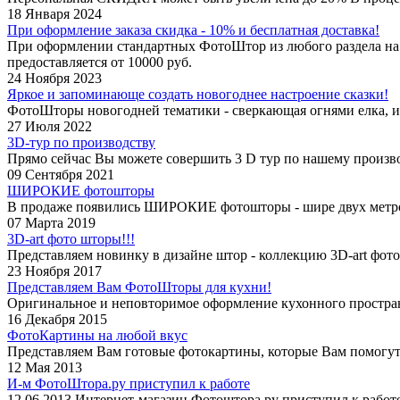
18 Января 2024
При оформление заказа скидка - 10% и бесплатная доставка!
При оформлении стандартных ФотоШтор из любого раздела на
предоставляется от 10000 руб.
24 Ноября 2023
Яркое и запоминающе создать новогоднее настроение сказки!
ФотоШторы новогодней тематики - сверкающая огнями елка, ис
27 Июля 2022
3D-тур по производству
Прямо сейчас Вы можете совершить 3 D тур по нашему произво
09 Сентября 2021
ШИРОКИЕ фотошторы
В продаже появились ШИРОКИЕ фотошторы - шире двух метров
07 Марта 2019
3D-art фото шторы!!!
Представляем новинку в дизайне штор - коллекцию 3D-art фо
23 Ноября 2017
Представляем Вам ФотоШторы для кухни!
Оригинальное и неповторимое оформление кухонного простран
16 Декабря 2015
ФотоКартины на любой вкус
Представляем Вам готовые фотокартины, которые Вам помогут 
12 Мая 2013
И-м ФотоШтора.ру приступил к работе
12.06.2013 Интернет-магазин Фотоштора.ру приступил к работе