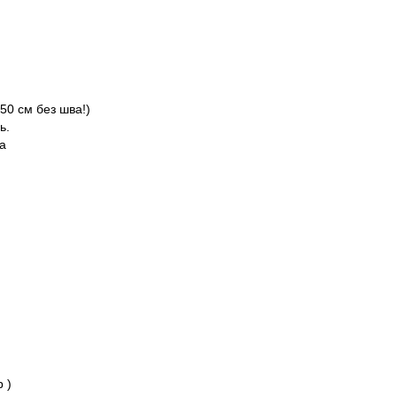
50 см без шва!)
ь.
са
 )