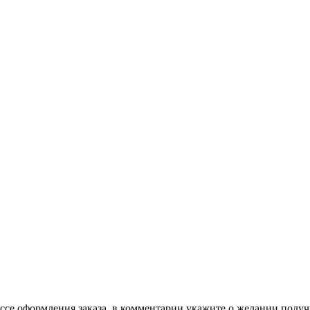
се оформления заказа, в комментарии укажите о желании получ