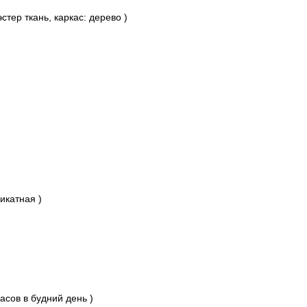
стер ткань, каркас: дерево )
икатная )
асов в будний день )