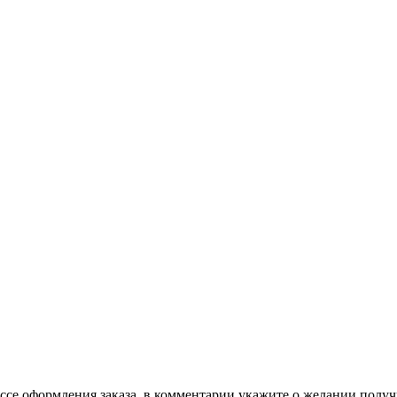
се оформления заказа, в комментарии укажите о желании получ