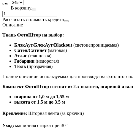
см
В корзину
Рассчитать стоимость кредита
Описание
Ткань ФотоШтор на выбор:
БлэкАут/БлекАут/Blackout
(светонепроницаемая)
Сатен/Сатинет
(матовая)
Атлас
(глянцевая)
Габардин
(недорогая)
Тюль
(прозрачная)
Полное описание используемых для производства фотоштор т
Комплект ФотоШтор состоит из 2-х полотен, шириной и вы
ширина от 1,0 м до 1,55 м
высота от 1,5 м до 3,5 м
Крепление:
Шторная лента (за крючки)
Уход:
машинная стирка при 30°