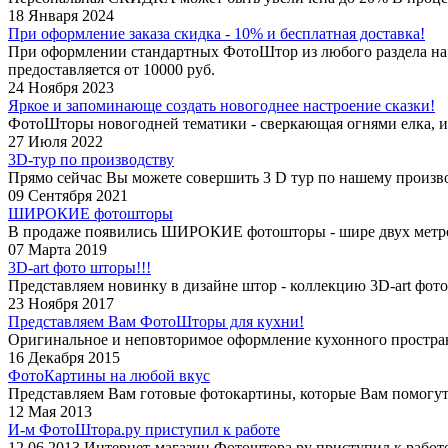
18 Января 2024
При оформление заказа скидка - 10% и бесплатная доставка!
При оформлении стандартных ФотоШтор из любого раздела на
предоставляется от 10000 руб.
24 Ноября 2023
Яркое и запоминающе создать новогоднее настроение сказки!
ФотоШторы новогодней тематики - сверкающая огнями елка, ис
27 Июля 2022
3D-тур по производству
Прямо сейчас Вы можете совершить 3 D тур по нашему произво
09 Сентября 2021
ШИРОКИЕ фотошторы
В продаже появились ШИРОКИЕ фотошторы - шире двух метров
07 Марта 2019
3D-art фото шторы!!!
Представляем новинку в дизайне штор - коллекцию 3D-art фо
23 Ноября 2017
Представляем Вам ФотоШторы для кухни!
Оригинальное и неповторимое оформление кухонного простран
16 Декабря 2015
ФотоКартины на любой вкус
Представляем Вам готовые фотокартины, которые Вам помогут 
12 Мая 2013
И-м ФотоШтора.ру приступил к работе
12.06.2013 Интернет-магазин Фотоштора.ру приступил к работе