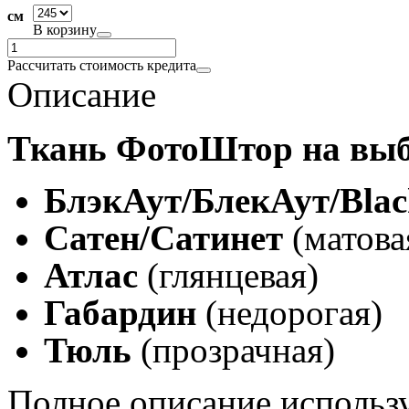
см
В корзину
Рассчитать стоимость кредита
Описание
Ткань ФотоШтор на выб
БлэкАут/БлекАут/Blac
Сатен/Сатинет
(матова
Атлас
(глянцевая)
Габардин
(недорогая)
Тюль
(прозрачная)
Полное описание использ