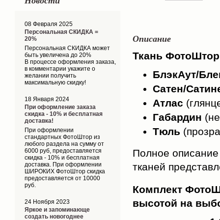
Новости
08 Февраля 2025
Персональная СКИДКА =
Описание
20%
Персональная СКИДКА может
Ткань ФотоШтор
быть увеличена до 20%
В процессе оформления заказа,
в комментарии укажите о
БлэкАут/Бле
желании получить
максимальную скидку!
Сатен/Сатин
18 Января 2024
Атлас
(глянц
При оформление заказа
скидка - 10% и бесплатная
Габардин
(н
доставка!
Тюль
(прозр
При оформлении
стандартных ФотоШтор из
любого раздела на сумму от
6000 руб, предоставляется
Полное описание
скидка - 10% и бесплатная
доставка. При оформлении
тканей представ
ШИРОКИХ ФотоШтор скидка
предоставляется от 10000
руб.
Комплект ФотоШт
высотой на выб
24 Ноября 2023
Яркое и запоминающе
создать новогоднее