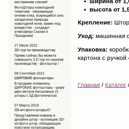
ширина от 1,
настроение сказки!
ФотоШторы новогодней
высота от 1,
тематики - сверкающая
огнями елка, искрящийся снег,
загадочная природа
Крепление:
Шторн
новогодней ночи, камин под
рождество - создадут
атмосферу Сказки и
Уход:
машинная с
Праздника!
27 Июля 2022
Упаковка:
коробк
3D-тур по производству
Прямо сейчас Вы можете
картона с ручкой
совершить 3 D тур по нашему
производству - фотоштор !
09 Сентября 2021
ШИРОКИЕ фотошторы
В продаже появились
Главная
/
Каталог
ШИРОКИЕ фотошторы - шире
двух метров бесшовные (!)
шторы с 3Д фотопечатью.
07 Марта 2019
3D-art фото шторы!!!
Представляем новинку в
дизайне штор - коллекцию 3D-
art фото штор, обладающую
поистине потрясающим,