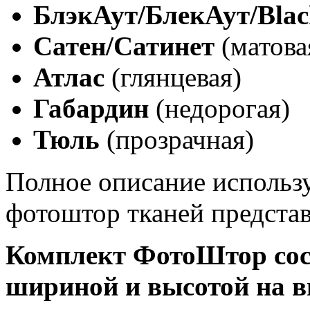
БлэкАут/БлекАут/Blac
Сатен/Сатинет
(матова
Атлас
(глянцевая)
Габардин
(недорогая)
Тюль
(прозрачная)
Полное описание использ
фотоштор тканей предста
Комплект ФотоШтор сост
шириной и высотой на в